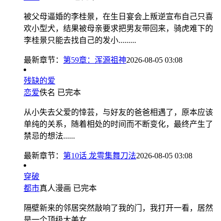
被父母逼婚的李桂景，在生日宴会上叛逆宣布自己只喜
欢小型犬，结果被母亲要求把男友带回来，骑虎难下的
李桂景只能去找自己的发小.........
最新章节：
第59章：浑源祖神
2026-08-05 03:08
残缺的爱
恋爱
佚名
已完本
从小失去父爱的悻芸，与好友的爸爸相遇了，原本应该
单纯的关系，随着相处的时间而不断变化，最终产生了
禁忌的想法......
最新章节：
第10话 龙雩集舞刀法
2026-08-05 03:08
穿破
都市
真人漫画
已完本
隔壁新来的邻居突然敲响了我的门，我打开一看，居然
是一个顶级大美女......