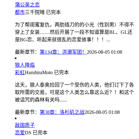
蒲公英之恋
都市
三千院晴
已完本
为了帮闺蜜复仇，两肋插刀的的小光（性别男）不得不
穿上了女装……然后开展了一段不知道算是BL、GL还
是BG恋、听起来就很乱的恋爱故事！！！...
最新章节：
第134章：洪潮军团！
2026-08-05 01:08
狼人降临
彩虹
HaruhiraMoto
已完本
这天，狼人泰奥捡回了一个受伤的人类，他们订下了各
取所需的交易，可是这个人类怎么靠这么近？！和这个
被诅咒的森林有关吗......
最新章节：
第38章：洛杉矶之战
2026-08-05 01:08
敌国质子
恋爱
DS
已完本