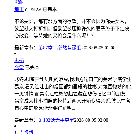
忍耐
都市
YT&LW
已完本
不论是谁，都有那方面的欲望。并不会因为你是女人，
欲望就大打折扣。但欲望被压抑许久的妻子终于下定决
心改变，等待她的又将会是什么呢！？...
最新章节：
第87章：必然有深度
2026-08-05 02:08
素描
恋爱
已完本
寒冬.想避开乱哄哄的酒桌,找地方喘口气的美术学院学生
易京,看到连吐出的烟圈都如画般的柱彬,对氛围微妙的他
一见钟情.而易京让柱彬想起埋藏在悲伤记忆中的朋友...
易京成为柱彬拍照的模特后两人开始变得亲近,彼此在各
自心中的形象渐渐变得鲜明....
最新章节：
第182话赤手夺宝
2026-08-05 02:08
焦点视线