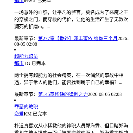
都市
MWX
已完本
一场意外的血祭，让平凡的警官，莫名成为了恶魔之王
的穿梭之门，而穿梭的代价，让他的生活产生了无数次
濒死的折磨rn。...
最新章节：
第277章【番外】澜丰蜜依 给你三个月
2026-
08-05 02:08
超能力职员
都市
TG
已完本
两个拥有超能力的社会精英，在一次偶然的事故中相
遇，异于常人的他们，能否找到属于自己的幸福？...
最新章节：
第145章残缺的律例之力
2026-08-05 02:08
罪恶的教职
恋爱
KM
已完本
朴道真喜欢从小拯救他的神职人员郑海秀、但目睹郑海
秀和主教不堪的一面后被恶魔趁虚而入，郑海秀为解决