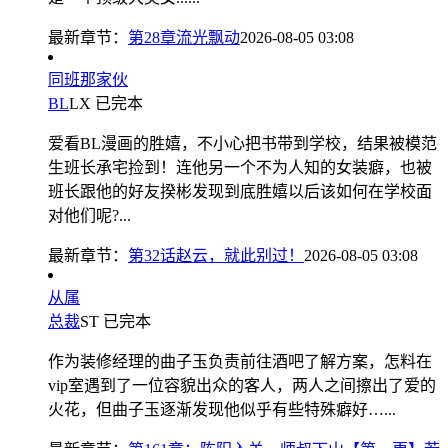
最新章节：
第28章流光飘动
2026-08-05 03:08
同班那家伙
BL
LX
已完本
爱看BL漫画的胜嬉，不小心把书带到学校，结果被模范
生班长承宅捡到！连他另一个不为人知的女装癖，也被
班长跟他的好友揆彬发现到底胜嬉以后该如何在学校面
对他们呢?...
最新章节：
第32话赵云，就此别过！
2026-08-05 03:08
从属
总裁
ST
已完本
作为装修经理的曲子玉负责前往酒吧了解方案，怎料在
vip室遇到了一位容貌出众的客人，两人之间擦出了爱的
火花，但曲子玉逐渐发现他似乎有些特殊癖好…...