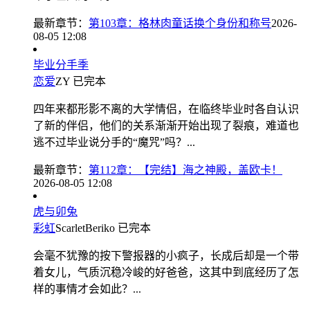
最新章节：
第103章：格林肉童话换个身份和称号
2026-
08-05 12:08
毕业分手季
恋爱
ZY
已完本
四年来都形影不离的大学情侣，在临终毕业时各自认识
了新的伴侣，他们的关系渐渐开始出现了裂痕，难道也
逃不过毕业说分手的“魔咒”吗？...
最新章节：
第112章：【完结】海之神殿，盖欧卡！
2026-08-05 12:08
虎与卯兔
彩虹
ScarletBeriko
已完本
会毫不犹豫的按下警报器的小疯子，长成后却是一个带
着女儿，气质沉稳冷峻的好爸爸，这其中到底经历了怎
样的事情才会如此？...