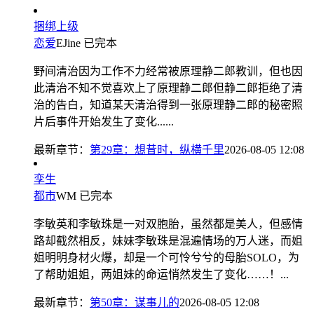
捆绑上级
恋爱
EJine
已完本
野间清治因为工作不力经常被原理静二郎教训，但也因
此清治不知不觉喜欢上了原理静二郎但静二郎拒绝了清
治的告白，知道某天清治得到一张原理静二郎的秘密照
片后事件开始发生了变化......
最新章节：
第29章：想昔时，纵横千里
2026-08-05 12:08
孪生
都市
WM
已完本
李敏英和李敏珠是一对双胞胎，虽然都是美人，但感情
路却截然相反，妹妹李敏珠是混遍情场的万人迷，而姐
姐明明身材火爆，却是一个可怜兮兮的母胎SOLO，为
了帮助姐姐，两姐妹的命运悄然发生了变化……！...
最新章节：
第50章：谋事儿的
2026-08-05 12:08