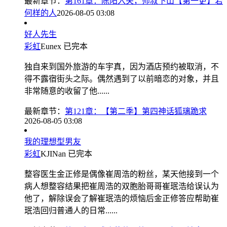
最新章节：
第161章：陈阳入关，师叔下山【第一更】若
何样的人
2026-08-05 03:08
好人先生
彩虹
Eunex
已完本
独自来到国外旅游的车宇真，因为酒店预约被取消，不
得不露宿街头之际。偶然遇到了以前暗恋的对象，并且
非常随意的收留了他......
最新章节：
第121章：【第二季】第四神话狐璃跪求
2026-08-05 03:08
我的理想型男友
彩虹
KJINan
已完本
整容医生金正修是偶像崔周浩的粉丝，某天他接到一个
病人想整容结果把崔周浩的双胞胎哥哥崔珉浩给误认为
他了，解除误会了解崔珉浩的烦恼后金正修答应帮助崔
珉浩回归普通人的日常......