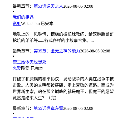
最新章节：
第53话逆天之人
2026-08-05 02:08
我们的相遇
彩虹
Wakachiko
已完本
地铁上的一见钟情，糟糕的橄榄球教练，给双胞胎哥哥
挖坑的弟弟等......各式各样的小故事合集。...
最新章节：
第35章：虚无之神的能力
2026-08-05 02:08
魔王她今天也想死
恋爱
酷爱
已完本
打破了和魔族的和平协议，发动战争的人类在战争中被
击败。人类的文明都被摧毁，走上衰败的道路。而成为
世界新主宰，站在那个巅峰的就是魔王，但魔王的愿望
竟然是结束人生？（完）...
最新章节：
第55话烨寞左臂
2026-08-05 02:08