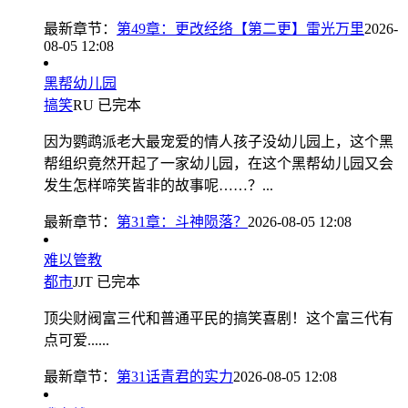
最新章节：
第49章：更改经络【第二更】雷光万里
2026-
08-05 12:08
黑帮幼儿园
搞笑
RU
已完本
因为鹦鹉派老大最宠爱的情人孩子没幼儿园上，这个黑
帮组织竟然开起了一家幼儿园，在这个黑帮幼儿园又会
发生怎样啼笑皆非的故事呢……？...
最新章节：
第31章：斗神陨落？
2026-08-05 12:08
难以管教
都市
JJT
已完本
顶尖财阀富三代和普通平民的搞笑喜剧！这个富三代有
点可爱......
最新章节：
第31话青君的实力
2026-08-05 12:08