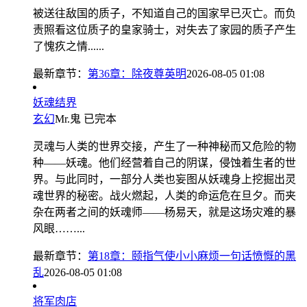
被送往敌国的质子，不知道自己的国家早已灭亡。而负
责照看这位质子的皇家骑士，对失去了家园的质子产生
了愧疚之情......
最新章节：
第36章：除夜尊英明
2026-08-05 01:08
妖魂结界
玄幻
Mr.鬼
已完本
灵魂与人类的世界交接，产生了一种神秘而又危险的物
种——妖魂。他们经营着自己的阴谋，侵蚀着生者的世
界。与此同时，一部分人类也妄图从妖魂身上挖掘出灵
魂世界的秘密。战火燃起，人类的命运危在旦夕。而夹
杂在两者之间的妖魂师——杨易天，就是这场灾难的暴
风眼……...
最新章节：
第18章：颐指气使小小麻烦一句话愤慨的黑
乱
2026-08-05 01:08
将军肉店