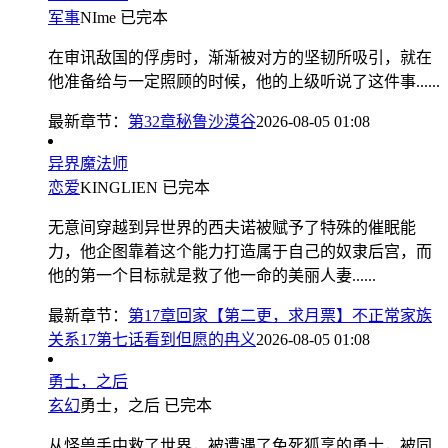
军事
NIme
已完本
在审讯敌国的俘虏时，渐渐被对方的坚韧所吸引，就在
他准备给与一定照顾的时候，他的上级听说了这件事......
最新章节：
第32章秘鲁沙漠谷
2026-08-05 01:08
异界魔法师
恋爱
KINGLIEN
已完本
无意间穿越到异世界的西夫诺被赋予了特殊的催眠能
力，他企图靠着这个能力打造属于自己的奴隶后宫，而
他的第一个目标就是救了他一命的美丽人妻......
最新章节：
第17章回家【第二更，求月票】不正常家族
关系17第七话看到但愿的冉义
2026-08-05 01:08
勇士，之后
玄幻
勇士，之后
已完本
从怪兽手中救了世界，被遭遇了兔死狐烹的勇士，被同