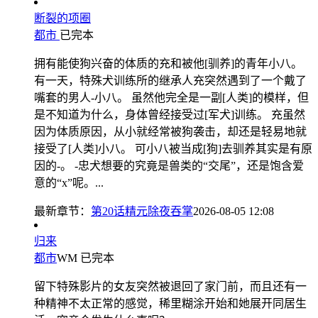
断裂的项圈
都市
已完本
拥有能使狗兴奋的体质的充和被他[驯养]的青年小八。
有一天，特殊犬训练所的继承人充突然遇到了一个戴了
嘴套的男人-小八。 虽然他完全是一副[人类]的模样，但
是不知道为什么，身体曾经接受过[军犬]训练。 充虽然
因为体质原因，从小就经常被狗袭击，却还是轻易地就
接受了[人类]小八。 可小八被当成[狗]去驯养其实是有原
因的-。 -忠犬想要的究竟是兽类的“交尾”，还是饱含爱
意的“x”呢。...
最新章节：
第20话精元除夜吞掌
2026-08-05 12:08
归来
都市
WM
已完本
留下特殊影片的女友突然被退回了家门前，而且还有一
种精神不太正常的感觉，稀里糊涂开始和她展开同居生