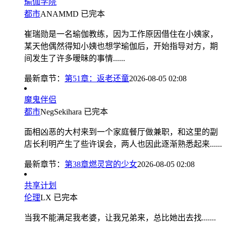
瑜伽学院
都市
ANAMMD
已完本
崔瑞勋是一名瑜伽教练，因为工作原因借住在小姨家，
某天他偶然得知小姨也想学瑜伽后，开始指导对方，期
间发生了许多暧昧的事情......
最新章节：
第51章：返老还童
2026-08-05 02:08
魔鬼伴侣
都市
NegSekihara
已完本
面相凶恶的大村来到一个家庭餐厅做兼职，和这里的副
店长利明产生了些许误会，两人也因此逐渐熟悉起来......
最新章节：
第38章燃灵宫的少女
2026-08-05 02:08
共享计划
伦理
LX
已完本
当我不能满足我老婆，让我兄弟来，总比她出去找.......