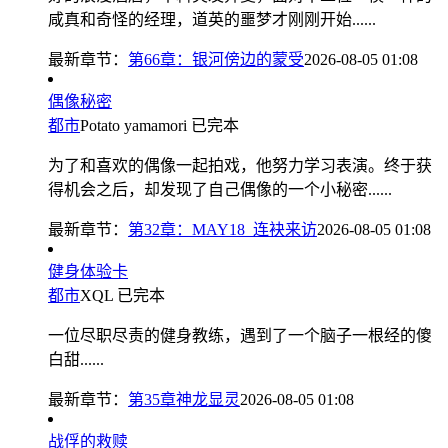
咸真和奇怪的经理，道英的噩梦才刚刚开始......
最新章节：
第66章：银河傍边的蒙受
2026-08-05 01:08
偶像秘密
都市
Potato yamamori
已完本
为了和喜欢的偶像一起拍戏，他努力学习表演。终于获
得机会之后，却发现了自己偶像的一个小秘密......
最新章节：
第32章：MAY18_连袂来访
2026-08-05 01:08
健身体验卡
都市
XQL
已完本
一位尽职尽责的健身教练，遇到了一个脑子一根经的傻
白甜......
最新章节：
第35章神龙显灵
2026-08-05 01:08
战俘的救赎