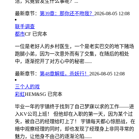
活，究竟会发生什么事呢？...
最新章节：
第39章：那你还不吻我？
2026-08-05 12:08
联手调查
都市
CF
已完本
一位是老好人的乡村医生，一个是老实巴交的地下赌场
跑腿小弟，因为一次意外而有了交集，在随后的相处
中，逐渐挖开了对方心中的秘密......
最新章节：
第48章解缆，杀妖行！
2026-08-05 12:08
三个人的戏
彩虹
HEM&SG
已完本
毕业一年的宇镇终于找到了自己梦寐以求的工作——进
入KV公司上班！ 但他却在入职的第一天，因为某个过
失，被自己的经理给盯上了！ 宇镇每天都心惊胆战，在
暗中观察经理的同时，却也发现了经理身上非同寻常的
魅力，让他身不由己的逐渐沦陷......