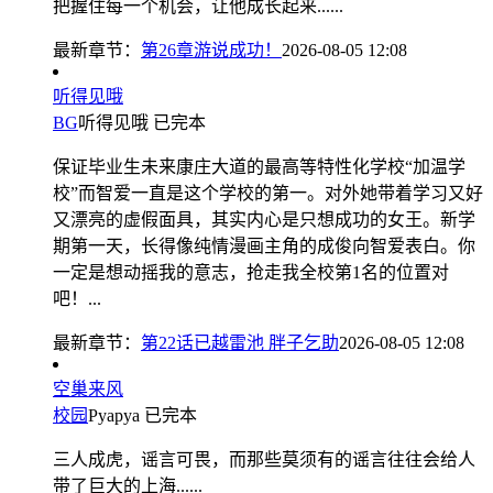
把握住每一个机会，让他成长起来......
最新章节：
第26章游说成功！
2026-08-05 12:08
听得见哦
BG
听得见哦
已完本
保证毕业生未来康庄大道的最高等特性化学校“加温学
校”而智爱一直是这个学校的第一。对外她带着学习又好
又漂亮的虚假面具，其实内心是只想成功的女王。新学
期第一天，长得像纯情漫画主角的成俊向智爱表白。你
一定是想动摇我的意志，抢走我全校第1名的位置对
吧！...
最新章节：
第22话已越雷池 胖子乞助
2026-08-05 12:08
空巢来风
校园
Pyapya
已完本
三人成虎，谣言可畏，而那些莫须有的谣言往往会给人
带了巨大的上海......