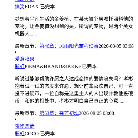
搞笑
EDAX
已完本
梦想着平凡生活的金姜植，在某天被邻居嘱托照料他的
宠物。让金姜植没想到的是，所谓的宠物，是两个美女
机器人......
最新章节：
第46章：风雨阳光旅程琐事
2026-08-05 03:08
爱意喷泉
彩虹
PIEMA&HKAND&IKKKe
已完本
听说过能够帮助许愿之人达成恋情的爱情喷泉吗？孝彬
抱着试一试的态度来许愿，想让前辈喜欢自己，可一直
投不进硬币，一位自称是这里主人的人出现并教他投硬
币，和他的相处中，孝彬才明白自己真正的心意......
最新章节：
第53章：锋芒初现
2026-08-05 03:08
夜吻恶徒
彩虹
COCO
已完本