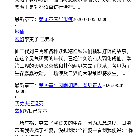
恶魔于是对朴道真进行治疗......
最新章节：
第58章有些蛋疼
2026-08-05 02:08
地仙
玄幻
李麦子
已完本
仙二代刘三喜和各种妖狐精怪妹妹们插科打诨的故事。
在这个灵气稀薄的年代，已经许久没有人羽化成仙，掌
管三界的天界又突然和其他两界失去了联系，各界为了
生存蠢蠢欲动，一场涉及三界的大混乱即将发生。...
最新章节：
第79章：风雨如晦，既见正人
2026-08-05
02:08
我丈夫还没死
玄幻
WL
已完本
一场车祸，夺去了我丈夫的生命。因为思念过度，闺蜜
带着我去找了神婆，没想到那个神婆一看到我便说：“你