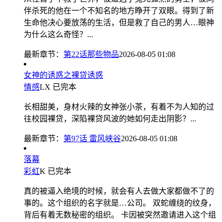
伴杀死的他在一个不知名的地方睁开了双眼。得到了新
生命他决心要放荡的生活，但是救了自己的男人…眼神
为什么这么奇怪？...
最新章节：
第22话那些物品
2026-08-05 01:08
女神的诱惑之裸贷诱惑
情感
LX
已完本
长相甜美，身材火辣的女神张小茶，有着不为人知的过
往校园裸贷，深陷裸贷风波的她如何走出阴影？...
最新章节：
第97话 雷风峡谷
2026-08-05 01:08
落幕
彩虹
K
已完本
真的被逼入绝境的时候，就会有人去做大家都做不了的
事的。这个组织的名字就是…公司。 双蛇缠绕的纹身，
背后有着无数秘密的组织。 卡因被突然邀请进入这个组