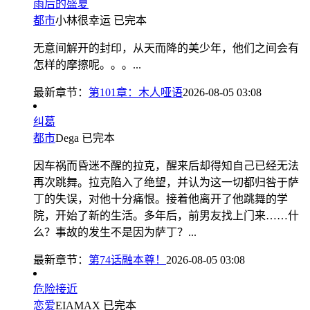
雨后的盛夏
都市
小林很幸运
已完本
无意间解开的封印，从天而降的美少年，他们之间会有
怎样的摩擦呢。。。...
最新章节：
第101章：木人哑语
2026-08-05 03:08
纠葛
都市
Dega
已完本
因车祸而昏迷不醒的拉克，醒来后却得知自己已经无法
再次跳舞。拉克陷入了绝望，并认为这一切都归咎于萨
丁的失误，对他十分痛恨。接着他离开了他跳舞的学
院，开始了新的生活。多年后，前男友找上门来……什
么？事故的发生不是因为萨丁？...
最新章节：
第74话融本尊！
2026-08-05 03:08
危险接近
恋爱
EIAMAX
已完本