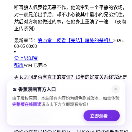
断耳狼人佩罗德无恶不作，他流窜到一个平静的农场，
对一家兄弟出手后，却不小心被其中最小的兄弟抓住，
然后对方将他做过的事，在他身上重演了一遍...（夜吻
正传系列）...
最新章节：
第25章：反省【完结】暗处的杀机！
2026-
08-05 03:08
爱上男闺蜜
都市
WM
已完本
男女之间是否有真正的友谊？15年的好友关系终究还是
无法忍受情爱的魅力！...
🍌 香蕉漫画官方入口
✕
最新章节：
第107章：【外传】重回青空
2026-08-05
由于版权原因，本站所有内容均为绿色删减漫本，如需体验
04:08
完整版在线阅读
请点击下方立即观看按钮！
从漏洞开始攻略
立即观看
→
都市
耽美
已完本