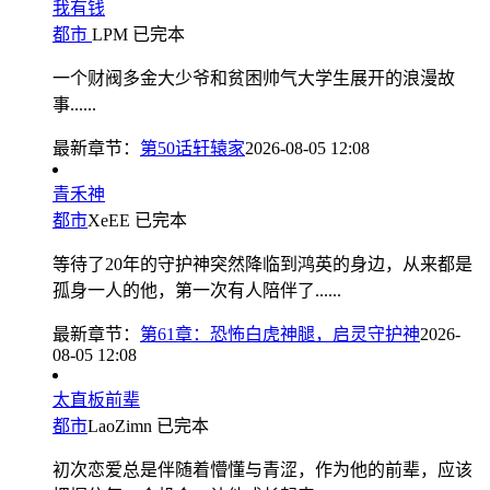
我有钱
都市
LPM
已完本
一个财阀多金大少爷和贫困帅气大学生展开的浪漫故
事......
最新章节：
第50话轩辕家
2026-08-05 12:08
青禾神
都市
XeEE
已完本
等待了20年的守护神突然降临到鸿英的身边，从来都是
孤身一人的他，第一次有人陪伴了......
最新章节：
第61章：恐怖白虎神腿，启灵守护神
2026-
08-05 12:08
太直板前辈
都市
LaoZimn
已完本
初次恋爱总是伴随着懵懂与青涩，作为他的前辈，应该