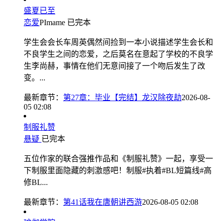
盛夏已至
恋爱
PImame
已完本
学生会会长车周英偶然间捡到一本小说描述学生会长和
不良学生之间的恋爱，之后莫名在意起了学校的不良学
生李尚赫，事情在他们无意间接了一个吻后发生了改
变。...
最新章节：
第27章：毕业【完结】龙汉除夜劫
2026-08-
05 02:08
制服礼赞
悬疑
已完本
五位作家的联合强推作品和《制服礼赞》一起，享受一
下制服里面隐藏的刺激感吧！制服#执着#BL短篇线#高
修BL...
最新章节：
第41话我在唐朝讲西游
2026-08-05 02:08