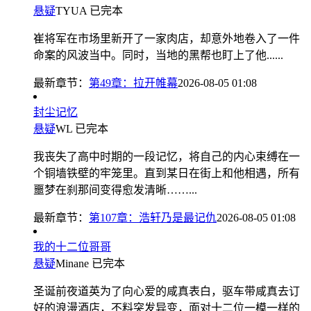
悬疑
TYUA
已完本
崔将军在市场里新开了一家肉店，却意外地卷入了一件
命案的风波当中。同时，当地的黑帮也盯上了他......
最新章节：
第49章：拉开帷幕
2026-08-05 01:08
封尘记忆
悬疑
WL
已完本
我丧失了高中时期的一段记忆，将自己的内心束缚在一
个铜墙铁壁的牢笼里。直到某日在街上和他相遇，所有
噩梦在刹那间变得愈发清晰……...
最新章节：
第107章：浩轩乃是最记仇
2026-08-05 01:08
我的十二位哥哥
悬疑
Minane
已完本
圣诞前夜道英为了向心爱的咸真表白，驱车带咸真去订
好的浪漫酒店，不料突发异变，面对十二位一模一样的