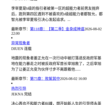
李宰夏是b级的指引者被第一区的超能力者前男友抛弃
后，跑到第四区遇到不被喜欢的s级超能力者都智允，都
智允被李宰夏吸引决心发起追求。...
最新章节：
第118章：【第二季】金身成神道
2026-08-02
22:00
异常现象者
DIUEN
连载
地震的现象者姜正允在一次行动中被打落进反政府军基
地在能力暴走之时被反政府军首长宰旭救了，之后宰旭
为了让姜正允变为伙伴寸步不离跟着他......
最新章节：
第75章：败絮其中
2026-08-02 16:00
热烈引导
JEKNA
完结
决心再也不和能力者纠缠，想开始新人生的引导师永英