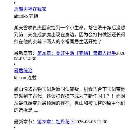
恶魔男神在我家
aburiko
完结
某天雪咲真央回家捡到一个小生命，帮它洗干净后没想
到第二天变成梦魔出现在身边，因为会打扫做饭还长得
帅在他的卖萌下两人的幸福同居生活开始了......
最新章节：
第28章：美好生活【完结】鬼道人出手
2026-
08-05 14:30
暴君统治
kjeoan
连载
愚山偷盗古物玉佩后遭同伙背叛，机缘巧合下玉佩带他
穿越到了古代，还误打误撞下成为了新任国王？！面对
从最低端变为最顶端的存在，愚山和被顶替的原主他们
的选择是......
最新章节：
第78章：牡丹花下
2026-08-05 12:30