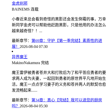
金虎刹邪
BAINEMS
连载
小春近来总会看到奇怪的黑影还会发生倒霉的事，万幸
新同学金虎可以帮助他赶跑黑影，只是他用的办法怎么
越来越奇怪？！...
最新章节：
第69章：守护【第一季完结】素质性的进
展！
2026-08-04 07:30
异界魔王
MakinoNakamura
完结
魔王雷伊被勇者苍井大和打败后为了和平答应勇者的要
求两人成为夫妻，一起回到勇者的原世界平凡地开始生
活，魔王一点点学习妻子的义务和苍井两人的默契也愈
发流畅起来......
最新章节：
第34章：真心【完结】我可以进您的厨房
吗？
2026-08-04 05:30