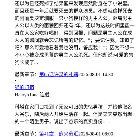
还以为已经死掉了结果醒来发现居然附身在了小说里。
而且还是一年后就要死去的群众演员。不想就这样死去
的阿丽夏决定驯服一只小狗模样的男主人公。距离男主
人公以人类的面貌回归还有2年，还以为这段时间里能一
直在大公家吃好喝好，得到回报，问题是男主人公在成
为人的瞬间就会忘记所有的记忆。"；要记住我，知道了
吧？那么可爱地看着我也没用，答应我！"；因为不想一
不小心被变成黑幕的男主人公杀死。但他却说:可爱的狗
狗长成了...
最新章节：
第65话许灵的礼聘
2026-08-01 14:30
猫的归宿
HatoyoTana
连载
科塔在家门口捡到了无家可归的失忆男孩，并给他取名
为谷乐，随后两人开始生活在一起。但是某天突然出现
的一个陌生男子，说出了谷乐的真实身份......
最新章节：
第41章：愈来愈近
2026-08-01 08:00