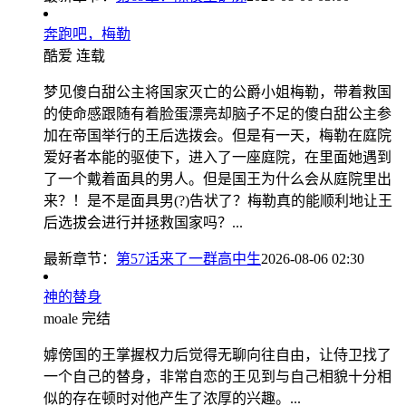
奔跑吧，梅勒
酷爱
连载
梦见傻白甜公主将国家灭亡的公爵小姐梅勒，带着救国
的使命感跟随有着脸蛋漂亮却脑子不足的傻白甜公主参
加在帝国举行的王后选拨会。但是有一天，梅勒在庭院
爱好者本能的驱使下，进入了一座庭院，在里面她遇到
了一个戴着面具的男人。但是国王为什么会从庭院里出
来？！是不是面具男(?)告状了？梅勒真的能顺利地让王
后选拔会进行并拯救国家吗？...
最新章节：
第57话来了一群高中生
2026-08-06 02:30
神的替身
moale
完结
嫭傍国的王掌握权力后觉得无聊向往自由，让侍卫找了
一个自己的替身，非常自恋的王见到与自己相貌十分相
似的存在顿时对他产生了浓厚的兴趣。...