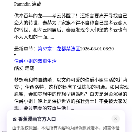
Pamndin
连载
供奉百年的龙——孝云苏醒了！还扬言要离开寻找自己
恋人的转世，泰赫为了家族不得不自称自己是孝云恋人
的转世，和孝云同居后，泰赫发现令人仰望的孝云也有
不为人知的一面......
最新章节：
第57章：龙都禁法区
2026-08-01 06:30
伯爵小姐的双重生活
酷爱
连载
梦想着和帅哥结婚，以文静可爱的伯爵小姐生活的莉莉
安·；伊西洛特，这样的她有了试炼般的机会。如果实现
愿望，会和梦想中的理想型结婚吗？白天是温柔沉稳的
伯爵小姐！晚上是保护世界的强壮勇士！不要被大家发
现，要过完美的双重生活！...
🍌 香蕉漫画官方入口
✕
最新章节：
第45话联名施压
2026-08-01 01:00
由于版权原因，本站所有内容均为绿色删减漫本，如需体验