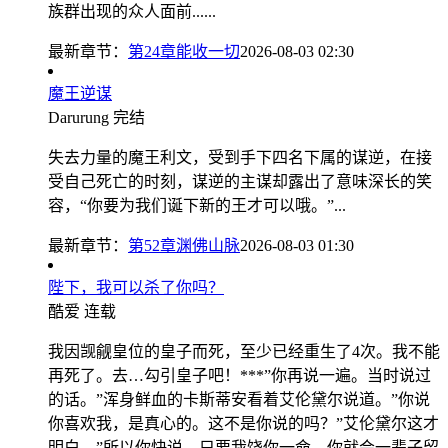
族群出现的众人面前......
最新章节：
第24章能收一切
2026-08-03 02:30
魔王逆谋
Darurung
完结
失去力量的魔王利文，受到手下四名下属的谋逆，在接
受自己死亡的时刻，谋逆的主谋却露出了意味深长的笑
容，“你要为我们诞下新的王才可以哦。”...
最新章节：
第52章渊佛山脉
2026-08-03 01:30
陛下，我可以杀了你吗？
酷爱
连载
我因觊觎皇位的皇子而死，至少已经重生了4次。我不能
再死了。去…勾引皇子吧！***”你再说一遍。当时说过
的话。”浑身鲜血的卡斯蒂安看着艾伦黛尔说道。”你说
你喜欢我，是真心的。这不是你说的吗？”艾伦黛尔这才
明白。”所以你快说，只要我饶你一命，你就会一辈子留