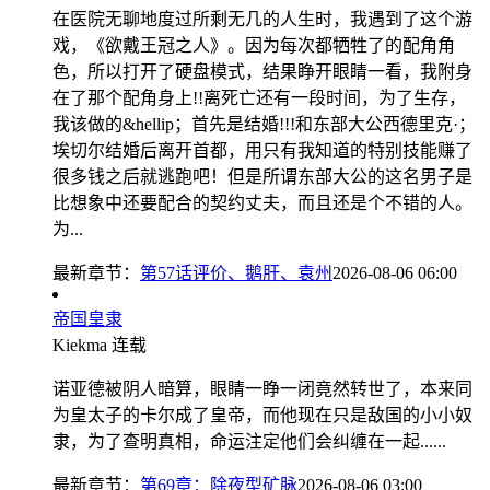
在医院无聊地度过所剩无几的人生时，我遇到了这个游
戏，《欲戴王冠之人》。因为每次都牺牲了的配角角
色，所以打开了硬盘模式，结果睁开眼睛一看，我附身
在了那个配角身上!!离死亡还有一段时间，为了生存，
我该做的&hellip；首先是结婚!!!和东部大公西德里克·；
埃切尔结婚后离开首都，用只有我知道的特别技能赚了
很多钱之后就逃跑吧！但是所谓东部大公的这名男子是
比想象中还要配合的契约丈夫，而且还是个不错的人。
为...
最新章节：
第57话评价、鹅肝、袁州
2026-08-06 06:00
帝国皇隶
Kiekma
连载
诺亚德被阴人暗算，眼睛一睁一闭竟然转世了，本来同
为皇太子的卡尔成了皇帝，而他现在只是敌国的小小奴
隶，为了查明真相，命运注定他们会纠缠在一起......
最新章节：
第69章：除夜型矿脉
2026-08-06 03:00