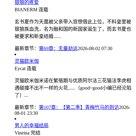
银狼的疼爱
BIANERM
连载
玄书夏作为天凰被父亲带入宫想借此上位，不料皇室被
银狼族血洗，名为融和国的新国家诞生了，而玄书夏也
被要求和新皇结婚......
最新章节：
第69章：无量劫运
2026-08-02 07:30
灵猫欧米伽
Eycat
连载
灵猫欧米伽米诺在繁殖期与优质阿尔法三花猫法李虎相
遇碰撞不出不一样的火花......（good~good小编已经沦陷
了）...
最新章节：
第107章：【第二季】青梅竹马的到访
2026-
08-01 23:30
男人的幸福结局
Vineina
完结