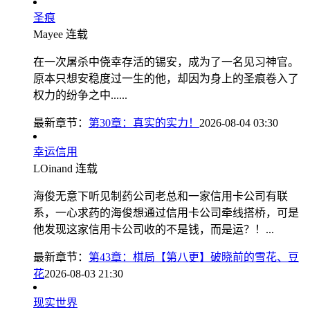
圣痕
Mayee
连载
在一次屠杀中侥幸存活的锡安，成为了一名见习神官。
原本只想安稳度过一生的他，却因为身上的圣痕卷入了
权力的纷争之中......
最新章节：
第30章：真实的实力！
2026-08-04 03:30
幸运信用
LOinand
连载
海俊无意下听见制药公司老总和一家信用卡公司有联
系，一心求药的海俊想通过信用卡公司牵线搭桥，可是
他发现这家信用卡公司收的不是钱，而是运？！...
最新章节：
第43章：棋局【第八更】破晓前的雪花、豆
花
2026-08-03 21:30
现实世界