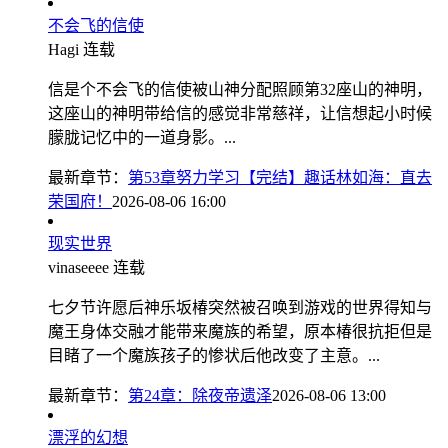
不会飞的信使
Hagi
连载
信是个不会飞的信使被山神分配照顾第32座山的神明，
这座山的神明带给信的感觉非常慈祥，让信想起小时候
朦胧记忆中的一道身影。...
最新章节：
第53章努力学习【完结】趣话林如海：直去
荣国府！
2026-08-06 16:00
现实世界
vinaseeee
连载
七夕节许愿后神乐坂椿突然被召唤到游戏的世界得知与
魔王身体交融才能带来魔族的希望，原本椿很抗拒但是
目睹了一个魔族孩子的惨状后他改变了主意。...
最新章节：
第24章：除夜帝遗泽
2026-08-06 13:00
漂浮的幻想