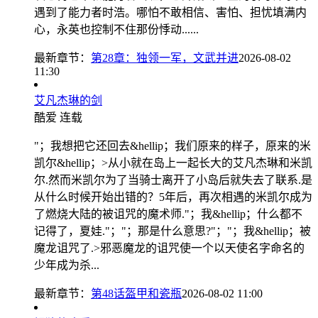
遇到了能力者时浩。哪怕不敢相信、害怕、担忧填满内
心，永英也控制不住那份悸动......
最新章节：
第28章：独领一军，文武并进
2026-08-02
11:30
艾凡杰琳的剑
酷爱
连载
"；我想把它还回去&hellip；我们原来的样子，原来的米
凯尔&hellip；>从小就在岛上一起长大的艾凡杰琳和米凯
尔.然而米凯尔为了当骑士离开了小岛后就失去了联系.是
从什么时候开始出错的？5年后，再次相遇的米凯尔成为
了燃烧大陆的被诅咒的魔术师."；我&hellip；什么都不
记得了，夏娃."；"；那是什么意思?"；"；我&hellip；被
魔龙诅咒了.>邪恶魔龙的诅咒使一个以天使名字命名的
少年成为杀...
最新章节：
第48话盔甲和瓷瓶
2026-08-02 11:00