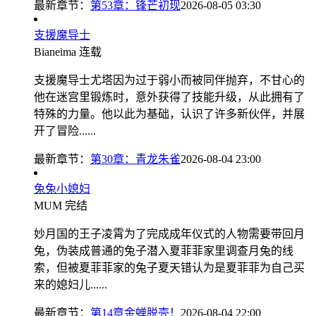
最新章节：
第53章：锋芒初现
2026-08-05 03:30
支援魔导士
Bianeima
连载
支援魔导士尤塔因为过于弱小而被同伴抛弃，不甘心的
他在迷宫里锻炼时，意外获得了技能升级，从此拥有了
特殊的力量。他以此为基础，认识了许多新伙伴，并展
开了冒险......
最新章节：
第30章：青龙朱雀
2026-08-04 23:00
兔兔小媳妇
MUM
完结
妙月国的王子凌霄为了完成成年仪式的人物需要带回月
兔，伪装成普通的兔子潜入夏菲菲家里调查月兔的线
索，但被夏菲菲家的兔子夏天错认为是夏菲菲为自己买
来的媳妇儿......
最新章节：
第14章金蝉脱壳！
2026-08-04 22:00