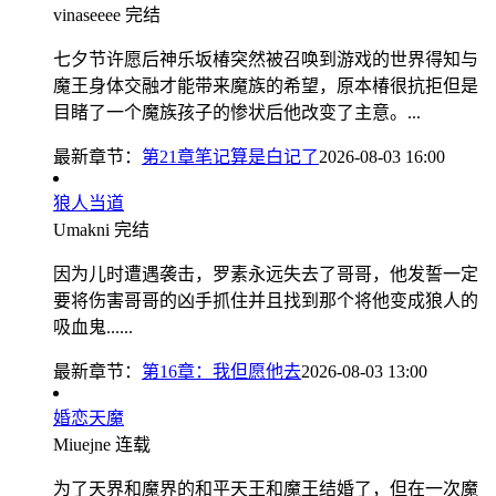
vinaseeee
完结
七夕节许愿后神乐坂椿突然被召唤到游戏的世界得知与
魔王身体交融才能带来魔族的希望，原本椿很抗拒但是
目睹了一个魔族孩子的惨状后他改变了主意。...
最新章节：
第21章笔记算是白记了
2026-08-03 16:00
狼人当道
Umakni
完结
因为儿时遭遇袭击，罗素永远失去了哥哥，他发誓一定
要将伤害哥哥的凶手抓住并且找到那个将他变成狼人的
吸血鬼......
最新章节：
第16章：我但愿他去
2026-08-03 13:00
婚恋天魔
Miuejne
连载
为了天界和魔界的和平天王和魔王结婚了，但在一次魔