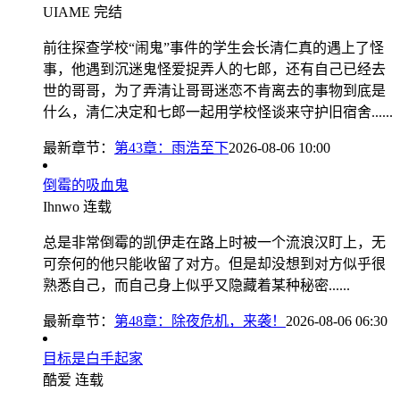
UIAME
完结
前往探查学校“闹鬼”事件的学生会长清仁真的遇上了怪
事，他遇到沉迷鬼怪爱捉弄人的七郎，还有自己已经去
世的哥哥，为了弄清让哥哥迷恋不肯离去的事物到底是
什么，清仁决定和七郎一起用学校怪谈来守护旧宿舍......
最新章节：
第43章：雨浩至下
2026-08-06 10:00
倒霉的吸血鬼
Ihnwo
连载
总是非常倒霉的凯伊走在路上时被一个流浪汉盯上，无
可奈何的他只能收留了对方。但是却没想到对方似乎很
熟悉自己，而自己身上似乎又隐藏着某种秘密......
最新章节：
第48章：除夜危机，来袭！
2026-08-06 06:30
目标是白手起家
酷爱
连载