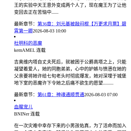
王的实验中天王意外变成两个人了，现在魔王为了让他
变回去正在苦恼中......
最新章节：
第36章：刘元基被敲闷棍【万更求月票】碧
霄第一卿
2026-08-03 10:00
杜明科的恶魔
kemAMEL
连载
吉奥维内塔自丈夫死后，就被困于公爵高塔之上，只能
凝望着爱人，她的同胞弟弟，心中的妒嫉与愤懑在她的
父亲要将她许给七旬老头时彻底爆发，她对深埋于城堡
地下室的恶魔许下令她之后痛不欲生的愿望.........
最新章节：
第61章：神魂通顺贯通
2026-08-03 07:00
血腥宠儿
BNINer
连载
在一次灾难中幸存下来的小男孩佑真，为了活命而加入