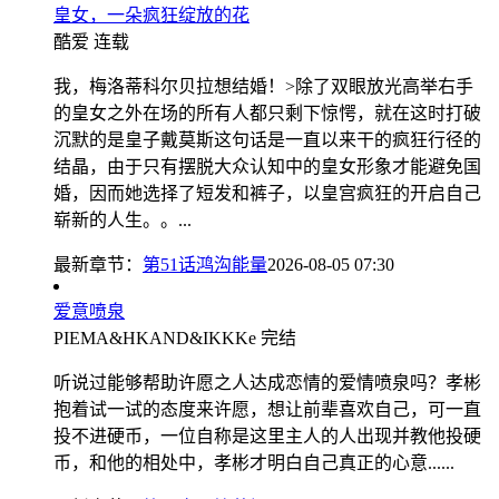
皇女，一朵疯狂绽放的花
酷爱
连载
我，梅洛蒂科尔贝拉想结婚！>除了双眼放光高举右手
的皇女之外在场的所有人都只剩下惊愕，就在这时打破
沉默的是皇子戴莫斯这句话是一直以来干的疯狂行径的
结晶，由于只有摆脱大众认知中的皇女形象才能避免国
婚，因而她选择了短发和裤子，以皇宫疯狂的开启自己
崭新的人生。。...
最新章节：
第51话鸿沟能量
2026-08-05 07:30
爱意喷泉
PIEMA&HKAND&IKKKe
完结
听说过能够帮助许愿之人达成恋情的爱情喷泉吗？孝彬
抱着试一试的态度来许愿，想让前辈喜欢自己，可一直
投不进硬币，一位自称是这里主人的人出现并教他投硬
币，和他的相处中，孝彬才明白自己真正的心意......