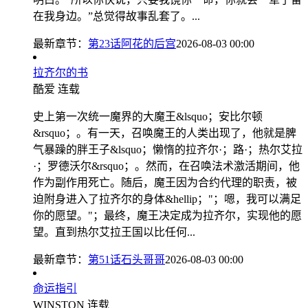
在我身边。”总觉得故事乱套了。...
最新章节：
第23话阿花的后宫
2026-08-03 00:00
拉齐尔的书
酷爱
连载
史上第一次统一魔界的大魔王&lsquo；安比尔顿
&rsquo；。有一天，召唤魔王的人类出现了，他就是脾
气暴躁的胖王子&lsquo；懒惰的拉齐尔·；路·；热尔艾拉
·；罗德沃尔&rsquo；。然而，在召唤法术激活期间，他
作为副作用死亡。随后，魔王因为合约代理的职责，被
迫附身进入了拉齐尔的身体&hellip；"；嗯，我可以满足
你的愿望。"；最终，魔王决定成为拉齐尔，实现他的愿
望。直到热尔艾拉王国以比任何...
最新章节：
第51话石头哥哥
2026-08-03 00:00
命运指引
WINSTON
连载