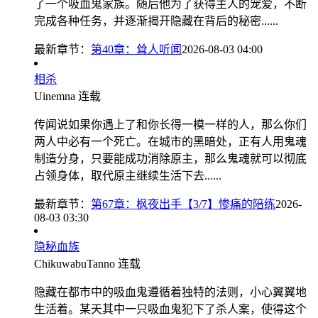
了一个吸血鬼家族。随后他为了获得主人的宠爱，不断
完成各种任务，并逐渐揭开隐藏在背后的秘密......
最新章节：
第40章：耸人听闻
2026-08-03 04:00
相杀
Uinemna
连载
传闻说如果你遇上了和你长得一模一样的人，那么你们
两人中必有一个死亡。在城市的黑暗处，正有人用鬼魂
制造分身，只要能成功消除原主，那么鬼魂就可以彻底
占领身体，取代原主继续生活下去......
最新章节：
第67章：枫夜出手【3/7】惨痛的陪练
2026-
08-03 03:30
隐秘血族
ChikuwabuTanno
连载
隐藏在都市中的吸血鬼遵循着独特的法则，小心翼翼地
生活着。某天其中一只吸血鬼犯下了杀人案，使得这个