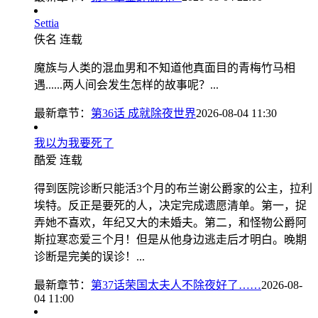
Settia
佚名
连载
魔族与人类的混血男和不知道他真面目的青梅竹马相
遇......两人间会发生怎样的故事呢？...
最新章节：
第36话 成就除夜世界
2026-08-04 11:30
我以为我要死了
酷爱
连载
得到医院诊断只能活3个月的布兰谢公爵家的公主，拉利
埃特。反正是要死的人，决定完成遗愿清单。第一，捉
弄她不喜欢，年纪又大的未婚夫。第二，和怪物公爵阿
斯拉寒恋爱三个月！但是从他身边逃走后才明白。晚期
诊断是完美的误诊！...
最新章节：
第37话荣国太夫人不除夜好了……
2026-08-
04 11:00