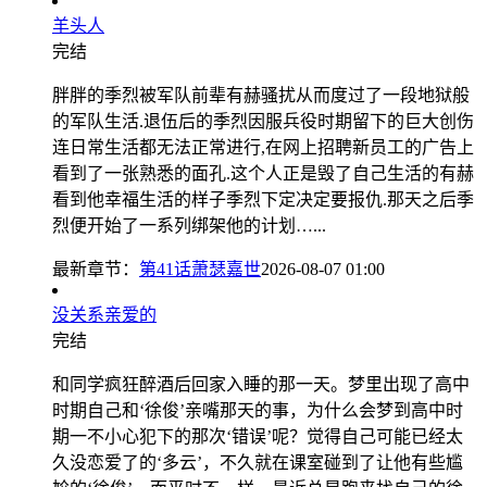
羊头人
完结
胖胖的季烈被军队前辈有赫骚扰从而度过了一段地狱般
的军队生活.退伍后的季烈因服兵役时期留下的巨大创伤
连日常生活都无法正常进行,在网上招聘新员工的广告上
看到了一张熟悉的面孔.这个人正是毁了自己生活的有赫
看到他幸福生活的样子季烈下定决定要报仇.那天之后季
烈便开始了一系列绑架他的计划…...
最新章节：
第41话萧瑟嘉世
2026-08-07 01:00
没关系亲爱的
完结
和同学疯狂醉酒后回家入睡的那一天。梦里出现了高中
时期自己和‘徐俊’亲嘴那天的事，为什么会梦到高中时
期一不小心犯下的那次‘错误’呢？觉得自己可能已经太
久没恋爱了的‘多云’，不久就在课室碰到了让他有些尴