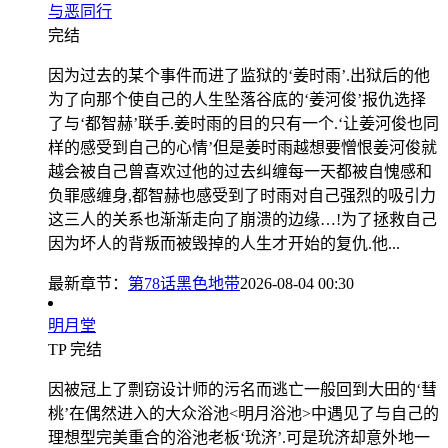
与恶同行
完结
因为过去的某个事件而进了监狱的‘姜时雨’.出狱后的他
为了向那个使自己的人生坠落谷底的‘姜河俊’报仇选择
了与‘都智赫’联手.姜时雨的目的只有一个.‘让姜河俊也同
样的感受到自己的心情’但是姜时雨越想要憎恨姜河俊就
越会被自己曾喜欢过他的过去纠缠每一天都被自愧感和
负罪感缠身,都智赫也感受到了时雨对自己强烈的吸引力
这三人的关系也渐渐走向了崩溃的边缘…!为了拯救自己
因为坏人的背叛而被毁掉的人生才开始的复仇.他...
最新章节：
第78话黑色地带
2026-08-04 00:30
明月堂
TP
完结
因被冠上了剽窃设计师的污名而逃亡一般回到大田的‘彗
桃’在偶然进入的大众浴池<明月浴池>中遇见了与自己的
理想型完美重合的浴池老板‘玧济’.可是玧济却意外地一