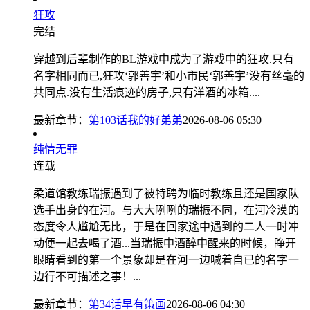
狂攻
完结
穿越到后辈制作的BL游戏中成为了游戏中的狂攻.只有
名字相同而已,狂攻‘郭善宇’和小市民‘郭善宇’没有丝毫的
共同点.没有生活痕迹的房子,只有洋酒的冰箱....
最新章节：
第103话我的好弟弟
2026-08-06 05:30
纯情无罪
连载
柔道馆教练瑞振遇到了被特聘为临时教练且还是国家队
选手出身的在河。与大大咧咧的瑞振不同，在河冷漠的
态度令人尴尬无比，于是在回家途中遇到的二人一时冲
动便一起去喝了酒...当瑞振中酒醉中醒来的时候，睁开
眼睛看到的第一个景象却是在河一边喊着自已的名字一
边行不可描述之事！...
最新章节：
第34话早有策画
2026-08-06 04:30