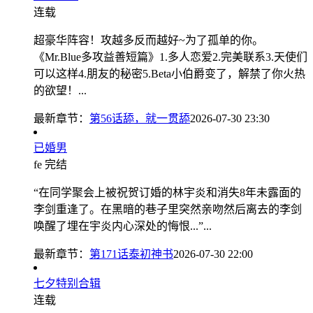
连载
超豪华阵容！攻越多反而越好~为了孤单的你。
《Mr.Blue多攻益善短篇》1.多人恋爱2.完美联系3.天使们
可以这样4.朋友的秘密5.Beta小伯爵变了，解禁了你火热
的欲望！...
最新章节：
第56话舔，就一贯舔
2026-07-30 23:30
已婚男
fe
完结
“在同学聚会上被祝贺订婚的林宇炎和消失8年未露面的
李剑重逢了。在黑暗的巷子里突然亲吻然后离去的李剑
唤醒了埋在宇炎内心深处的悔恨...”...
最新章节：
第171话泰初神书
2026-07-30 22:00
七夕特别合辑
连载