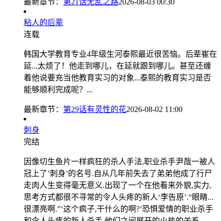
最新章节：
第21话无乱之路
2026-08-03 00:30
粘人的后辈
连载
韩国大学教育专业4年级生河泰熙最近很苦恼。后辈崔在
延...太烦了！他走到哪儿，在延就跟到哪儿。甚至还缠
着他说要充当他教育实习的对象...泰熙的教育实习是否
能够顺利完成呢？...
最新章节：
第29话有灵性的花
2026-08-02 11:00
刺身
完结
因像切生鱼片一样疯狂的杀人手法,职业杀手尹哉一被人
冠上了’刺身’的名号.自从几年前失去了弟弟他成了行尸
走肉人生变得毫无意义.出现了一个在他看来外貌,实力,
思考方式都很不寻常的令人头疼的新人‘李告原’.“眼睛...
很漂亮啊.”‘这个疯子,干什么的啊?’恐惧爱情的职业杀手
和令人头疼的新人杀手,他们之间展开的火热的关系....