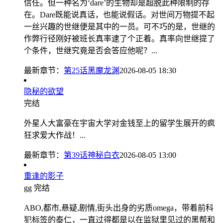
信任。但一种名为‘dare’的生物却是超脱此种限制的存
在。Dare既能说真话，也能说假话。对世间万物提不起
一丝兴趣的世继便是其中的一员。可不巧的是，世继的
作弊行径刚好被班长真率逮了个正着。真率向世继提了
个条件，世继究竟是否会答应他呢？...
最新章节：
第25话黑魔龙渊
2026-08-05 18:30
隐秘的欲望
完结
外星人大富豪在宇宙大学对金钱至上的留学生展开的疯
狂求爱大作战！...
最新章节：
第39话神秘白衣
2026-08-05 13:00
重逢的影子
gg
完结
ABO,都市,悬疑,剧情,街头出身的劣质omega，带着前科
犯标签的泰仁，一直过得都是以在监狱里见过的黑帮和