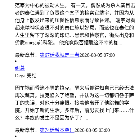
范宰为中心的被动人生。 有一天，偶然成为杀人案目击
者的泰仁遇到了负责这个案子的检察官端宇，并因为从
他身上散发出来的压倒性信息素而导致昏迷。 端宇对看
起来精神状态很不对的泰仁施以好意，而这也在泰仁的
人生里留下了深深的印记…黑帮和检察官，街头出身和
劣质omega前科犯。 他究竟能否摆脱这不幸的枷...
最新章节：
第67话我就是王者
2026-08-05 07:00
纠葛
Dega
完结
因车祸而昏迷不醒的拉克，醒来后却得知自己已经无法
再次跳舞。拉克陷入了绝望，并认为这一切都归咎于萨
丁的失误，对他十分痛恨。接着他离开了他跳舞的学
院，开始了新的生活。多年后，前男友找上门来……什
么？事故的发生不是因为萨丁？...
最新章节：
第74话融本尊！
2026-08-05 03:00