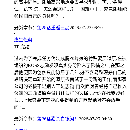
的高中同学。熙灿高兴地想要去寻求帮助，可…‘金泽
仁，趴下’怎，怎么会这样…？！困难重重，究竟熙灿能
够找回自己的身体吗？...
最新章节：
第28话重返三品
2026-07-27 06:30
逃生任务
TP
完结
过去为了完成任务伪装成脱衣舞娘的特殊要员道原.在被
组织的BOSS志勋发现真实身份陷入了险情之中,在那之
后他便因为创伤只能隐居了几年.好不容易整理好自己的
思绪决定重新开始的道原去面试了一份新的工作,而那家
公司的老板不是别人正是志勋!再次面对曾经将自己推入
深渊的志勋道原会做出什么样的选择…?“你在找我?为什
么…”“我只要下定决心要得到的东西就绝对不会放手
的.”...
最新章节：
第36话猎杀白银河！
2026-07-27 04:30