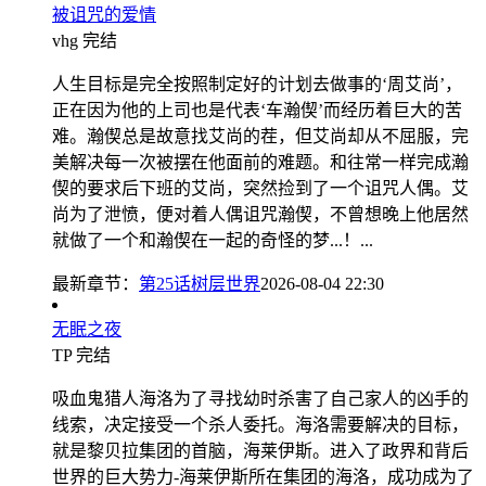
被诅咒的爱情
vhg
完结
人生目标是完全按照制定好的计划去做事的‘周艾尚’，
正在因为他的上司也是代表‘车瀚偰’而经历着巨大的苦
难。瀚偰总是故意找艾尚的茬，但艾尚却从不屈服，完
美解决每一次被摆在他面前的难题。和往常一样完成瀚
偰的要求后下班的艾尚，突然捡到了一个诅咒人偶。艾
尚为了泄愤，便对着人偶诅咒瀚偰，不曾想晚上他居然
就做了一个和瀚偰在一起的奇怪的梦...！...
最新章节：
第25话树层世界
2026-08-04 22:30
无眠之夜
TP
完结
吸血鬼猎人海洛为了寻找幼时杀害了自己家人的凶手的
线索，决定接受一个杀人委托。海洛需要解决的目标，
就是黎贝拉集团的首脑，海莱伊斯。进入了政界和背后
世界的巨大势力-海莱伊斯所在集团的海洛，成功成为了