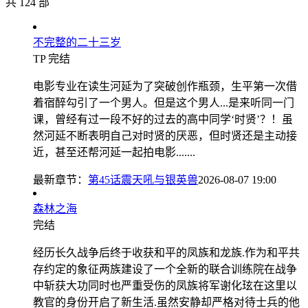
共 124 部
不完整的二十三岁
TP
完结
电影专业在读生河延为了突破创作瓶颈，生平第一次借
着宿醉勾引了一个男人。但是这个男人...是来听同一门
课，曾经有过一段不好的过去的高中同学‘时贤’？！虽
然河延不断表明自己对时贤的厌恶，但时贤还是主动接
近，甚至还帮河延一起拍电影.......
最新章节：
第45话震天吼与银英兽
2026-08-07 19:00
森林之海
完结
经历长久战争后终于收获和平的凤族和龙族.作为和平共
存约定的象征两族建设了一个全新的联合训练院在战争
中斩获大功同时也严重受伤的凤族将军谢化玹在这里以
教官的身份开启了新生活.虽然安静却严格对待士兵的他