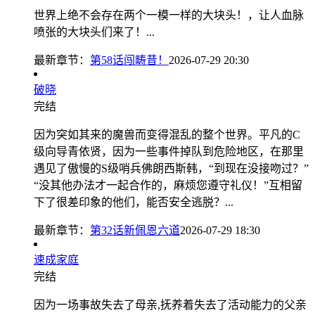
世界上绝不会存在两个一模一样的大块头！，让人血脉
喷张的大块头们来了！...
最新章节：
第58话闯畴昔！
2026-07-29 20:30
破晓
完结
因为突如其来的魔兽而变得混乱的整个世界。平凡的C
级向导青依贤，因为一些事件掉队到危险地区，在那里
遇见了傲慢的S级哨兵佛朗西斯韩，“到现在没接吻过？”
“没其他办法才一起合作的，麻烦您遵守礼仪！”互相留
下了很差印象的他们，能否安全逃脱？...
最新章节：
第32话新佩恩六道
2026-07-29 18:30
速成家庭
完结
因为一场事故失去了母亲,抚养着失去了活动能力的父亲