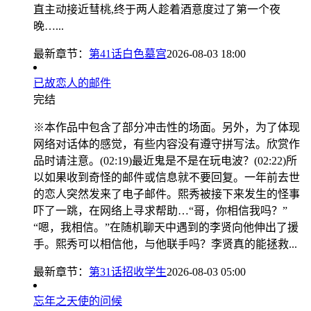
直主动接近彗桃,终于两人趁着酒意度过了第一个夜
晚…...
最新章节：
第41话白色墓宫
2026-08-03 18:00
已故恋人的邮件
完结
※本作品中包含了部分冲击性的场面。另外，为了体现
网络对话体的感觉，有些内容没有遵守拼写法。欣赏作
品时请注意。(02:19)最近鬼是不是在玩电波？(02:22)所
以如果收到奇怪的邮件或信息就不要回复。一年前去世
的恋人突然发来了电子邮件。熙秀被接下来发生的怪事
吓了一跳，在网络上寻求帮助…“哥，你相信我吗？”
“嗯，我相信。”在随机聊天中遇到的李贤向他伸出了援
手。熙秀可以相信他，与他联手吗？李贤真的能拯救...
最新章节：
第31话招收学生
2026-08-03 05:00
忘年之天使的问候