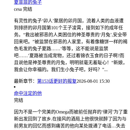
夏菲菲的兔子
cesa
完结
有灵性的兔子‘卯人’聚居的卯月国，流着人类的血液遭
到排挤的卯月国第101个王子凌霄，接到如下的成年任
务。“救出被邪恶的人类困住的神圣尊贵的‘月兔’,安全带
回来吧。”被监禁在邪恶的人家里，有着像糖饼一样的褐
色毛发的兔子夏路……‘等等，这不能说是监禁
吧……’夏路被当成宠物，还过着锦衣玉食的日子啊?而
且说他是神圣尊贵的月兔，明明就毫无羞耻心！“新娘，
我会让你幸福的。我们生小兔子吧，好吗？”...
最新章节：
第153话更好的报复
2026-08-01 15:30
命中注定的他
完结
因为不是一个完美的Omega而被前任抛弃的‘律河’为了重
新出发回到了故乡.在接风的酒局上他很快就醉了因为与
前男友的回忆而感到痛苦的他向某处拨通了电话…失去