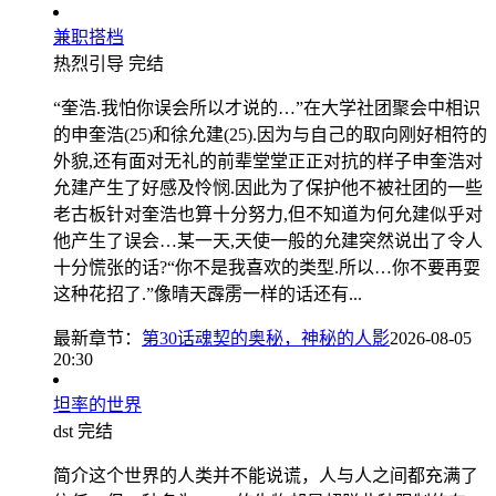
兼职搭档
热烈引导
完结
“奎浩.我怕你误会所以才说的…”在大学社团聚会中相识
的申奎浩(25)和徐允建(25).因为与自己的取向刚好相符的
外貌,还有面对无礼的前辈堂堂正正对抗的样子申奎浩对
允建产生了好感及怜悯.因此为了保护他不被社团的一些
老古板针对奎浩也算十分努力,但不知道为何允建似乎对
他产生了误会…某一天,天使一般的允建突然说出了令人
十分慌张的话?“你不是我喜欢的类型.所以…你不要再耍
这种花招了.”像晴天霹雳一样的话还有...
最新章节：
第30话魂契的奥秘，神秘的人影
2026-08-05
20:30
坦率的世界
dst
完结
简介这个世界的人类并不能说谎，人与人之间都充满了