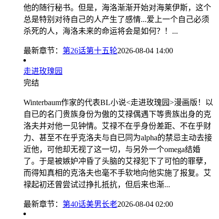
他的随行秘书。但是，海洛渐渐开始对海莱伊斯，这个
总是特别对待自己的人产生了感情...爱上一个自己必须
杀死的人，海洛未来的命运将会是如何？！...
最新章节：
第26话第十五轮
2026-08-04 14:00
走进玫瑰园
完结
Winterbaum作家的代表BL小说<走进玫瑰园>漫画版！以
自已的名门贵族身份为傲的艾禄偶遇下等贵族出身的克
洛夫并对他一见钟情。艾禄不在乎身份差距、不在乎财
力、甚至不在乎克洛夫与自已同为alpha的禁忌主动去接
近他，可他却无视了这一切，与另外一个omega结婚
了。于是被嫉妒冲昏了头脑的艾禄犯下了可怕的罪孽，
而得知真相的克洛夫也毫不手软地向他实施了报复。艾
禄起初还曾尝试过挣扎抵抗，但后来也渐...
最新章节：
第40话美男长老
2026-08-04 02:00