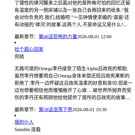
了理性的律河醒来之后面对他的是昨晚可怕的回忆还留
有温度的另一侧床铺以及一张自己会再回来的纸条,“我
会对你负责的.我们,结婚吧.”一见钟情便求婚的‘道振’还
有动摇的‘律河’的故事.这两个人,不是命运又是什么?...
最新章节：
第46话恐怖的力量
2026-08-01 12:00
捡个甜心回家
完结
无路可退的Omega李丹接受了陌生Alpha吕政宪的帮助.
虽然李丹想要用自己Omega身体来偿还但吕政宪果断的
拒绝了.李丹一边怀疑这吕政宪温柔的好意和亲切,但是一
边也想要相信他而慢慢敞开了心扉….被世界所抛弃而受
伤的李丹还有照顾他给他提供了居所的吕政宪的故事....
最新章节：
第58话浩荡下界
2026-08-01 10:30
我的仆人
Sanalim
连载