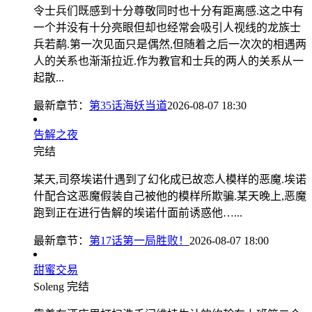
令士兵们既感到十分尊敬同时也十分有距离感.这之中有
一个并没有十分亮眼但却也经常会吸引人视线的龙族士
兵若鹬.第一次见面只是偶然,但随着之后一次次的相遇两
人的关系也渐渐拉近.作为教官和士兵的两人的关系从一
起散...
最新章节：
第35话海妖当道
2026-08-07 18:30
告解之夜
完结
某天,司祭埃诺什遇到了幻化成已故恋人模样的恶魔.埃诺
什配合这恶魔假装自己被他的模样所欺骗.某天晚上,恶魔
跑到正在进行告解的埃诺什面前诱惑他…...
最新章节：
第17话第一局胜败！
2026-08-07 18:00
甜蜜交易
Soleng
完结