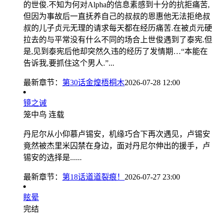
的世俊.不知为何对Alpha的信息素感到十分的抗拒痛苦,
但因为事故后一直抚养自己的叔叔的恩惠他无法拒绝叔
叔的儿子贞元无理的请求每天都在经历痛苦.在被贞元硬
拉去的与平常没有什么不同的场合上世俊遇到了泰宪.但
是,见到泰宪后他却突然久违的经历了发情期…“本能在
告诉我,要抓住这个男人.”...
最新章节：
第30话金煌梧桐木
2026-07-28 12:00
镜之诫
笼中鸟
连载
丹尼尔从小仰慕卢锡安，机缘巧合下再次遇见，卢锡安
竟然被杰里米囚禁在身边，面对丹尼尔伸出的援手，卢
锡安的选择是......
最新章节：
第18话道道裂痕！
2026-07-27 23:00
眩晕
完结