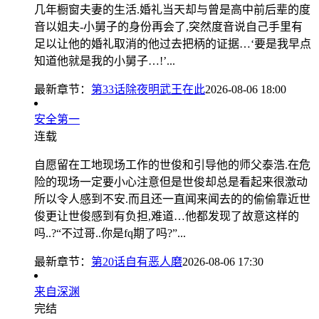
几年橱窗夫妻的生活.婚礼当天却与曾是高中前后辈的度
音以姐夫-小舅子的身份再会了,突然度音说自己手里有
足以让他的婚礼取消的他过去把柄的证据…‘要是我早点
知道他就是我的小舅子…!’...
最新章节：
第33话除夜明武王在此
2026-08-06 18:00
安全第一
连载
自愿留在工地现场工作的世俊和引导他的师父泰浩.在危
险的现场一定要小心注意但是世俊却总是看起来很激动
所以令人感到不安.而且还一直闻来闻去的的偷偷靠近世
俊更让世俊感到有负担,难道…他都发现了故意这样的
吗..?“不过哥..你是fq期了吗?”...
最新章节：
第20话自有恶人磨
2026-08-06 17:30
来自深渊
完结