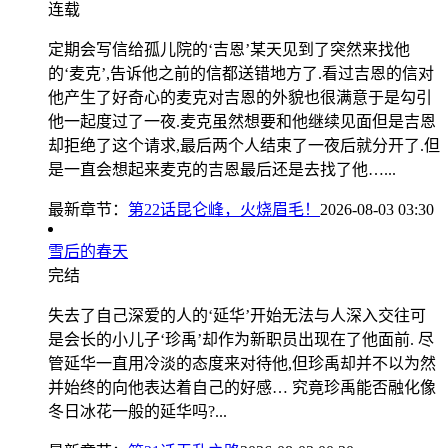
连载
定期会写信给孤儿院的‘吉恩’某天见到了突然来找他
的‘麦克’,告诉他之前的信都送错地方了.看过吉恩的信对
他产生了好奇心的麦克对吉恩的外貌也很满意于是勾引
他一起度过了一夜.麦克虽然想要和他继续见面但是吉恩
却拒绝了这个请求,最后两个人结束了一夜后就分开了.但
是一直会想起来麦克的吉恩最后还是去找了他…...
最新章节：
第22话昆仑峰，火烧眉毛！
2026-08-03 03:30
雪后的春天
完结
失去了自己深爱的人的‘延华’开始无法与人深入交往可
是会长的小儿子‘珍禹’却作为新职员出现在了他面前. 尽
管延华一直用冷淡的态度来对待他,但珍禹却并不以为然
并始终的向他表达着自己的好感… 究竟珍禹能否融化像
冬日冰花一般的延华吗?...