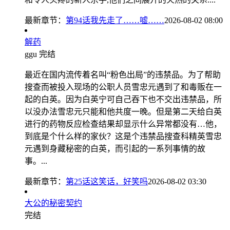
最新章节：
第94话我先走了……嘘……
2026-08-02 08:00
解药
ggu
完结
最近在国内流传着名叫“粉色出局”的违禁品。为了帮助
搜查而被投入现场的公职人员雪忠元遇到了和毒贩在一
起的白英。因为白英宁可自己吞下也不交出违禁品，所
以没办法雪忠元只能和他共度一晚。但是第二天给白英
进行的药物反应检查结果却显示什么异常都没有…他，
到底是个什么样的家伙？这是个违禁品搜查科精英雪忠
元遇到身藏秘密的白英，而引起的一系列事情的故
事。...
最新章节：
第25话这笑话，好笑吗
2026-08-02 03:30
大公的秘密契约
完结