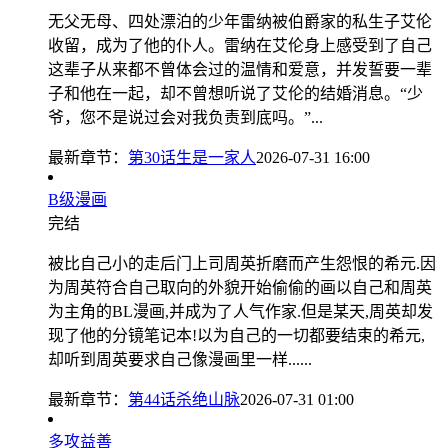
无父无母、四处漂泊的少年雷纳被伯爵家的私生子艾伦
收留，成为了他的仆人。雷纳在艾伦身上感受到了自己
这辈子从来都不曾体会过的温情和爱意，并发誓要一辈
子和他在一起，却不曾想听说了艾伦的结婚消息。“少
爷，您不是说过会对我负责到底吗。”...
最新章节：
第30话生是一家人
2026-07-31 16:00
B级漫画
完结
被比自己小的走后门上司周英折磨而产生怨恨的希元.因
为周英符合自己取向的外貌开始偷偷的画以自己和周英
为主角的BL漫画,并成为了人气作家.但是某天,周英却发
现了他的分镜笔记本!以为自己的一切都要结束的希元,
却听到周英要求自己像漫画里一样......
最新章节：
第44话杀绝山脉
2026-07-31 01:00
多攻益善