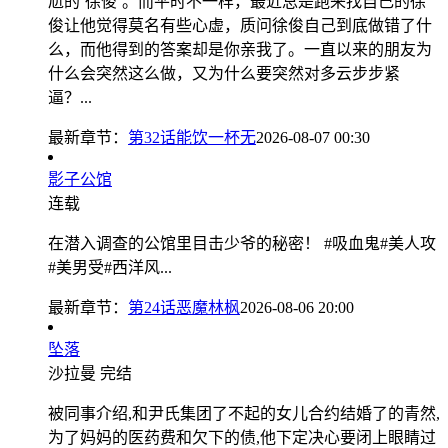
尬的‘徐俊’。而平时不一样，最近总是跑来找自己的徐
俊让他觉得莫名有些心虚，质问徐俊自己到底做错了什
么，而他得到的答案却是你亲我了。一直以来的朋友为
什么会突然这么做，又为什么要突然对多云步步紧
逼？...
最新章节：
第32话能饮一杯无
2026-08-07 00:30
影子公馆
连载
在潜入调查的公馆里目击少爷的秘密！ #吸血鬼#美人攻
#美男受#西洋风...
最新章节：
第24话恶魔林枫
2026-08-06 20:00
坠落
沙拉曼
完结
被同事介绍,和尹氏集团了不起的女儿合约结婚了的青然,
为了妈妈的医药费和欠下的债,他下定决心要闭上眼睛过