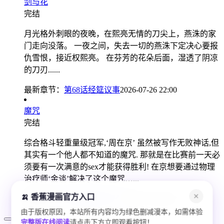
剑与花
完结
月光格外刺眼的夜晚，在熙亮无情的刀尖上，燕洙的家
门走向没落。 一夜之间，失去一切的燕洙下定决心要报
仇雪恨，接近权熙亮。 在芬芳的花朵后面，湿透了阴凉
的刀刃......
最新章节：
第68话经筵议事
2026-07-26 22:00
魔咒
完结
综合格斗轻重量级冠军,‘周在京’ 虽然被写作无败神话,但
其实有一个他人都不知道的魔咒. 那就是在比赛前一天必
须要有一次满意的sex才能获得胜利! 在京想要通过物理
治疗师‘金谈’解决了这个魔咒…...
最新章节：
第49话破记实了
2026-07-26 14:00
🍌 香蕉漫画官方入口
✕
由于版权原因，本站所有内容均为绿色删减漫本，如需体验