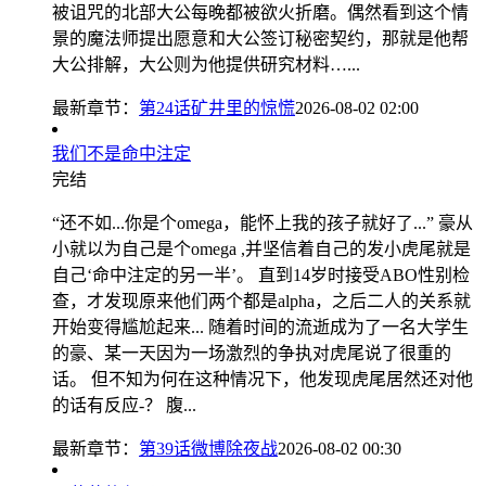
被诅咒的北部大公每晚都被欲火折磨。偶然看到这个情
景的魔法师提出愿意和大公签订秘密契约，那就是他帮
大公排解，大公则为他提供研究材料…...
最新章节：
第24话矿井里的惊慌
2026-08-02 02:00
我们不是命中注定
完结
“还不如...你是个omega，能怀上我的孩子就好了...” 豪从
小就以为自己是个omega ,并坚信着自己的发小虎尾就是
自己‘命中注定的另一半’。 直到14岁时接受ABO性别检
查，才发现原来他们两个都是alpha，之后二人的关系就
开始变得尴尬起来... 随着时间的流逝成为了一名大学生
的豪、某一天因为一场激烈的争执对虎尾说了很重的
话。 但不知为何在这种情况下，他发现虎尾居然还对他
的话有反应-？ 腹...
最新章节：
第39话微博除夜战
2026-08-02 00:30