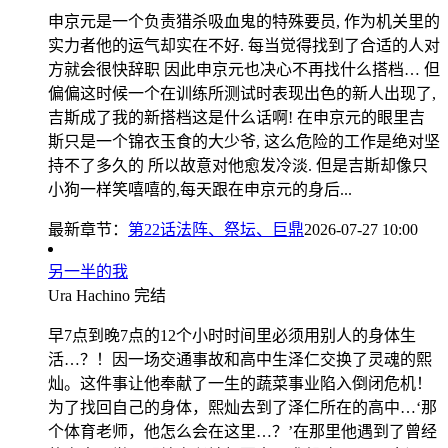
申京元是一个负责猎杀吸血鬼的特殊要员, 作为机关里的
实力者他的运气却实在不好. 每当觉得找到了合适的人对
方就会很快辞职 因此申京元也决心不再找什么搭档… 但
偏偏这时候一个在训练所测试时表现出色的新人出现了,
吉斯成了我的新搭档这是什么话啊! 在申京元的眼里吉
斯只是一个锦衣玉食的大少爷, 这么危险的工作是绝对坚
持不了多久的 所以故意对他愈发冷淡. 但是吉斯却像只
小狗一样笑嘻嘻的,每天跟在申京元的身后...
最新章节：
第22话法阵、祭坛、巨鼎
2026-07-27 10:00
另一半的我
Ura Hachino
完结
早7点到晚7点的12个小时时间里必须用别人的身体生
活…？！因一场交通事故和高中生泽仁交换了灵魂的熙
灿。这件事让他奉献了一生的蔬菜事业陷入倒闭危机！
为了找回自己的身体，熙灿去到了泽仁所在的高中…‘那
个体育老师，他怎么会在这里…？’在那里他遇到了曾经