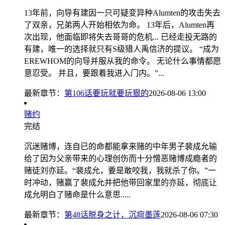
13年前，向导有建因一只可疑变异种Alumten的攻击失去
了双亲，兄弟两人开始相依为命。 13年后，Alumten再
次出现，他面临即将失去哥哥的危机... 已经走投无路的
有建，唯一的选择就只有S级猎人禹信济的提议。 “成为
EREWHOM的向导并服从我的命令。 无论什么事情都愿
意忍受。 并且，要跟着我进入门内。”...
最新章节：
第106话要玩就要玩狠的
2026-08-06 13:00
赌约
完结
沉迷赌博，连自已的命都能拿来赌的中年男子裴成允输
给了因为父亲带来的心理创伤而十分憎恶赌博成瘾者的
赌徒刘亦延。“裴成允，要是敢咬我，我就杀了你。”一
时冲动，赌赢了裴成允并把他带回家里的亦延，彻底让
成允明白了赌命是什么意思.....
最新章节：
第48话脱身之计，沉疴墨莲
2026-08-06 07:30