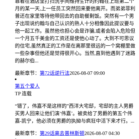
靠着在酒店里打扫洗手间维持生计的约翰在上班第二个
月的某一天,上一任员工突然回来要他离开。而弟弟菲利
普还在家里等待他带回去的自助餐剩饭。突然有一个男
子出现说约翰与自己认识的熟人十分相像因此提议要与
他一起工作。虽然他也担心会是诈骗,或者会陷入危险但
一个月五千美金的工资还是使他心动了。大到不可思议
的住宅,虽然真正的工作是在离那里很远的一个窝棚里做
一些杂事但他还是觉得很开心。当然,直到他遇到了迷路
的赫尔伯...
最新章节：
第72话逆行法
2026-08-07 09:00
第五个爱人
TP
连载
“错了，伟嘉不是这样的”西洋大宅邸，宅邸的主人男爵
买男人回来让他们演‘伟嘉’。被卖给了男爵的第五个伟
嘉-凯宁，他必须在男爵的执拗与疯狂中活下来才行。...
最新章节：
第29话离去普林斯顿
2026-08-07 04:30