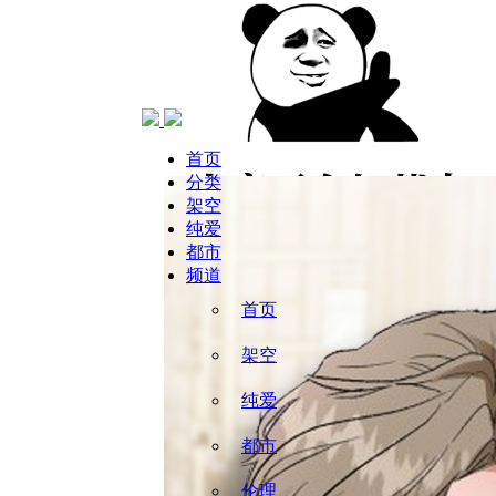
当前位置：
首页
彩虹
青年住客
首页
分类
架空
纯爱
都市
频道
首页
架空
纯爱
都市
伦理