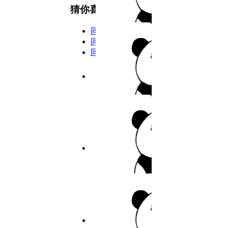
8
猜你喜欢
9
同类型
10
同主演
同年份
11
7.6分
2026
完结
12
私密教学
13
14
作者：佚名
15
9.5分
2026
完结
16
寄宿日记
17
作者：佚名
18
19
5.9分
2026
连载