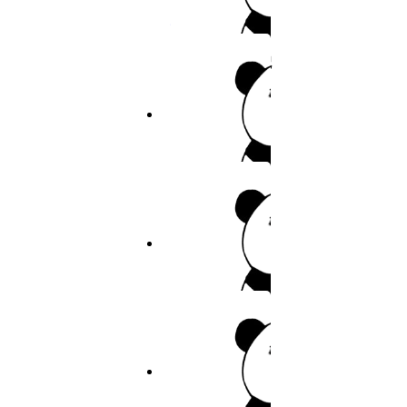
20
裤裤笔记
21
作者：裤裤笔记
22
23
5.8分
2026
完结
24
隐秘
25
作者：耽美
26
6.6分
2026
完结
27
巨人族的新娘
28
作者：耽美
29
30
5.7分
2026
连载
31