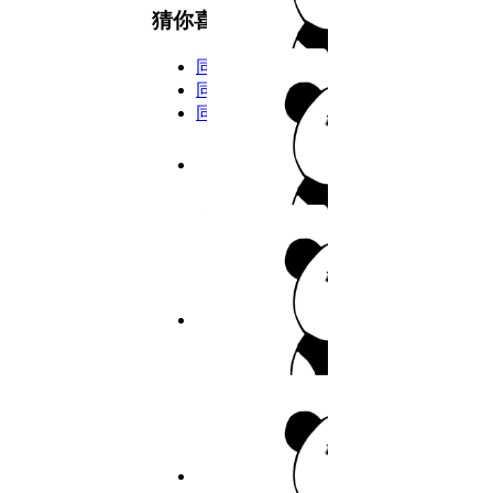
8
猜你喜欢
9
同类型
10
同主演
同年份
11
5.8分
2026
完结
12
私密教学
13
14
作者：佚名
15
9.7分
2026
完结
16
寄宿日记
17
作者：佚名
18
19
6.8分
2026
连载