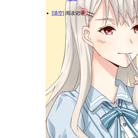
[清空]
阅读记录