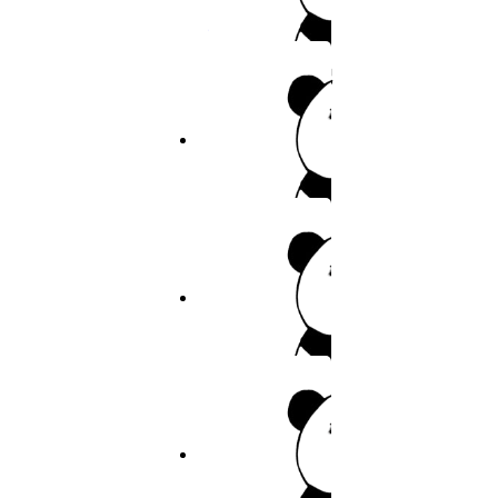
20
裤裤笔记
21
作者：裤裤笔记
22
23
6.8分
2026
连载
24
重考生
25
作者：佚名
26
7.9分
2026
连载
27
青梅竹马
28
作者：青梅竹马
29
30
8.6分
2026
完结
31