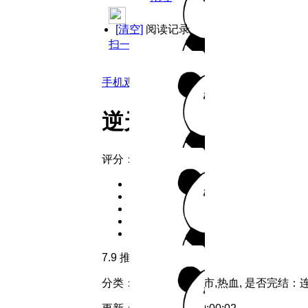
[清空]
阅读记录
扫一扫用手机观看
手机观看
逆天狂人
评分：
7.9
推荐
分类：
都市
类型：
都市,热血,
是否完结：