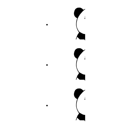
25
作者：耽美
26
7.9分
2026
完结
27
巨人族的新娘
28
作者：耽美
29
30
9.6分
2026
连载
31
青梅竹马
32
作者：青梅竹马
33
34
5.6分
2026
完结
35
超能力者
36