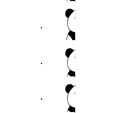
私密教学
13
14
作者：佚名
15
9.5分
2026
完结
16
寄宿日记
17
作者：佚名
18
19
6.8分
2026
连载
20
裤裤笔记
21
作者：裤裤笔记
22
23
8.6分
2026
完结
24
隐秘