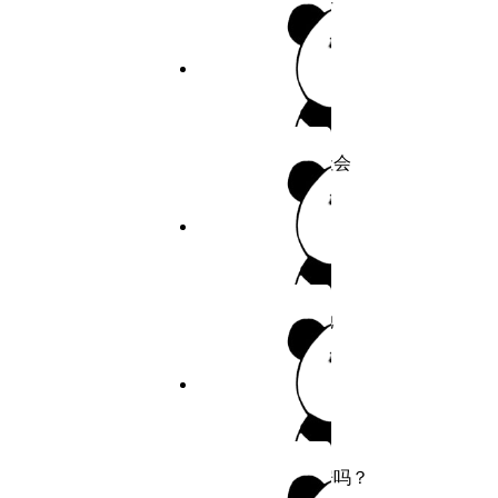
作者：超能力者
37
9.8分
2026
完结
38
39
上流的社会
40
作者：上流的社会
41
7.7分
2026
连载
42
致命的她
43
作者：致命的她
44
45
7.9分
2026
连载
46
还有空房吗？
47
作者：还有空房吗？
48