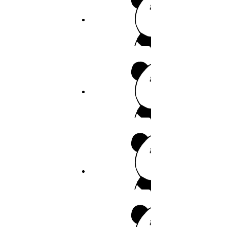
49
7.9分
2026
完结
50
幸福花园
51
作者：OMn a,
52
9.5分
2026
连载
53
暴君
54
55
作者：幸运喵
56
7.9分
2026
完结
57
58
私密教学
59
作者：佚名