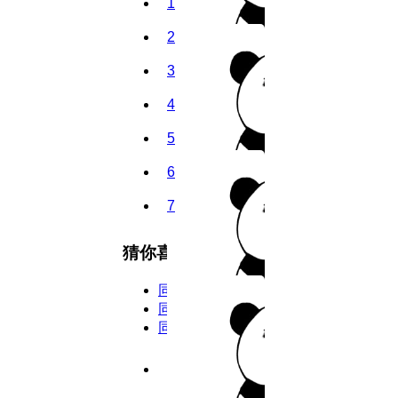
1
2
3
4
5
6
7
8
猜你喜欢
9
同类型
10
同主演
同年份
11
5.8分
2026
完结
12