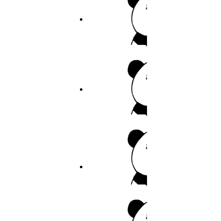
49
5.8分
2026
完结
50
幸福花园
51
作者：OMn a,
52
5.7分
2026
连载
53
暴君
54
55
作者：幸运喵
56
7.8分
2026
完结
57
58
私密教学
59
作者：佚名