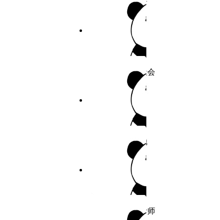
作者：超能力者
37
9.7分
2026
完结
38
39
上流的社会
40
作者：上流的社会
41
5.9分
2026
连载
42
致命的她
43
作者：致命的她
44
45
5.6分
2026
完结
46
女装设计师
47
作者：女装设计师
48