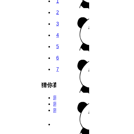
1
2
3
4
5
6
7
8
猜你喜欢
9
同类型
10
同主演
同年份
11
6.5分
2026
完结
12