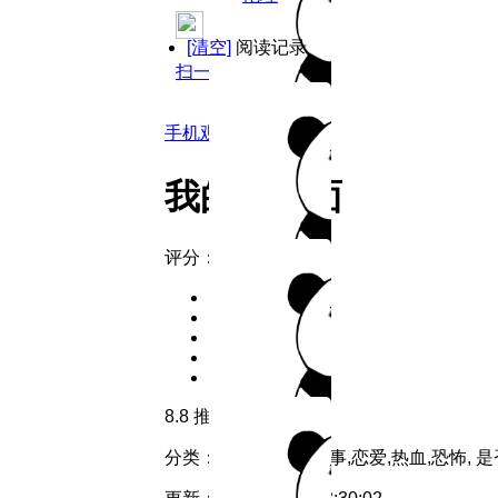
[清空]
阅读记录
扫一扫用手机观看
手机观看
我的对立面
评分：
8.8
推荐
分类：
军事
类型：
军事,恋爱,热血,恐怖,
是