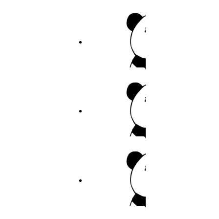
25
作者：耽美
26
9.9分
2026
完结
27
巨人族的新娘
28
作者：耽美
29
30
6.8分
2026
连载
31
青梅竹马
32
作者：青梅竹马
33
34
6.6分
2026
完结
35
超能力者
36