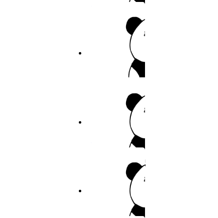
私密教学
13
14
作者：佚名
15
6.9分
2026
完结
16
寄宿日记
17
作者：佚名
18
19
6.8分
2026
连载
20
裤裤笔记
21
作者：裤裤笔记
22
23
9.8分
2026
完结
24
隐秘