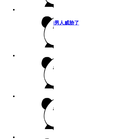
9.6分
2026
完结
我被最想拥抱的男人威胁了
作者：耽美
9.9分
2026
完结
私密教学
作者：佚名
6.5分
2026
完结
物种起源
作者：
5.7分
2026
连载