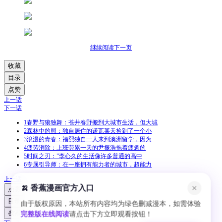
继续阅读下一页
收藏
目录
点赞
上一话
下一话
1
春野与狼独舞：苍井春野搬到大城市生活，但大城
2
森林中的熊：独自居住的诺瓦某天捡到了一个小
3
浪漫的青春：福熙独自一人来到澳洲留学，因为
4
疲劳消除：上班劳累一天的尹振浩拖着疲惫的
5
时间之刃：”李心久的生活像许多普通的高中
6
专属引导师：在一座拥有能力者的城市，超能力
上一话
🍌 香蕉漫画官方入口
✕
点赞
目录
由于版权原因，本站所有内容均为绿色删减漫本，如需体验
收藏
完整版在线阅读
请点击下方立即观看按钮！