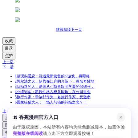
继续阅读下一页
收藏
目录
点赞
上一话
下一话
1
超现实爱恋：沉迷最新发售的bl游戏，再即将
2
阿尔法之犬：伊势在江户的介绍下，莫名奇妙地
3
我痴迷的人：爱德从小就喜欢同学裴的保姆张，
4
业绩冠军：凯辰性格古板又固执，在公司里业
5
旅行作家：季汝郁作为一名旅行作家，受邀参
6
吾家猫猫大人：一场人与猫的纠结之恋？！
上一话
🍌 香蕉漫画官方入口
✕
点赞
目录
由于版权原因，本站所有内容均为绿色删减漫本，如需体验
收藏
完整版在线阅读
请点击下方立即观看按钮！