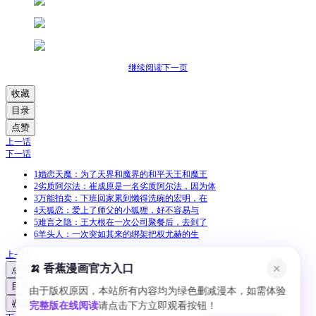
继续阅读下一页
收藏
目录
点赞
上一话
下一话
1
婚恋天魔：为了天界和魔界的和平天王和魔王
2
劣质阿尔法：崔成原是一名劣质阿尔法，因为体
3
万能拍卖：下班回家累到懒得洗碗的宏明，在
4
天狐恋：爱上了师父的小狐狸，好不容易与
5
难言之隐：王大根在一次公司聚餐后，去到了
6
羊头人：一次突如其来的绑架把权尤赫的生
上一话
🍌 香蕉漫画官方入口
✕
点赞
目录
由于版权原因，本站所有内容均为绿色删减漫本，如需体验
收藏
完整版在线阅读
请点击下方立即观看按钮！