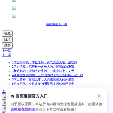
继续阅读下一页
收藏
目录
点赞
上一话
下一话
1
末世后时代：末世之后，灵气充盈天地、生物疯
2
偷心情狐：启轩被一起长大的九尾狐白汝邀请
3
新娘印记：萤和太贺生活在一座小岛上，某天
4
亲吻你受伤的脚：玉村因为对飞鸟受伤的脚心动，收
5
末世兽神：新纪元年，人类遭受强大的外星怪
6
男友男优：交往多年的明星男友居然曾经是个
上一话
🍌 香蕉漫画官方入口
✕
点赞
目录
由于版权原因，本站所有内容均为绿色删减漫本，如需体验
收藏
完整版在线阅读
请点击下方立即观看按钮！