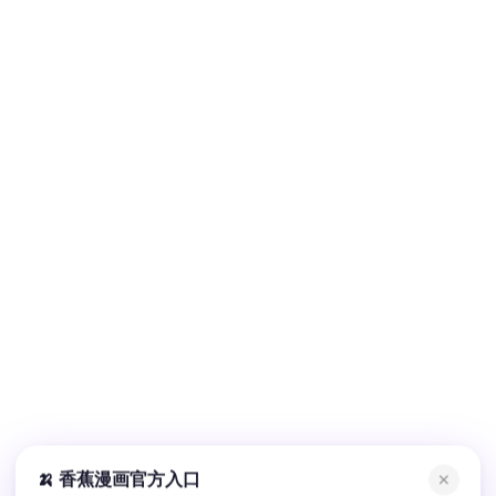
🍌 香蕉漫画官方入口
✕