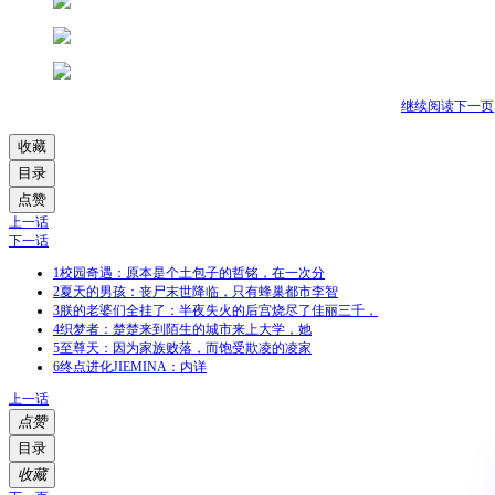
继续阅读下一页
收藏
目录
点赞
上一话
下一话
1
校园奇遇：原本是个土包子的哲铭，在一次分
2
夏天的男孩：丧尸末世降临，只有蜂巢都市李智
3
朕的老婆们全挂了：半夜失火的后宫烧尽了佳丽三千，
4
织梦者：楚楚来到陌生的城市来上大学，她
5
至尊天：因为家族败落，而饱受欺凌的凌家
6
终点进化JIEMINA：内详
上一话
点赞
目录
收藏