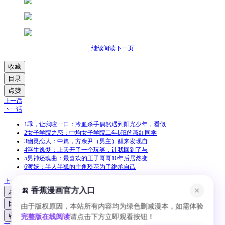
继续阅读下一页
收藏
目录
点赞
上一话
下一话
1
乖，让我咬一口：冷血杀手偶然遇到阳光少年，看似
2
女子学院之恋：中均女子学院二年b班的燕红同学
3
幽灵恋人：中篇，方余尹（男主）醒来发现自
4
浮生逸梦：上天开了一个玩笑，让我回到了与
5
男神还魂曲：最喜欢的王子哥哥10年后居然变
6
渡妖：半人半狐的主角玲花为了继承自己
上一话
🍌 香蕉漫画官方入口
✕
点赞
目录
由于版权原因，本站所有内容均为绿色删减漫本，如需体验
收藏
完整版在线阅读
请点击下方立即观看按钮！