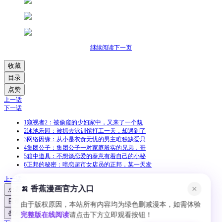
继续阅读下一页
收藏
目录
点赞
上一话
下一话
1
窥视者2：被偷窥的少妇家中，又来了一个貌
2
泳池乐园：被抓去泳训馆打工一天，却遇到了
3
网络因缘：从小是衣食无忧的男主唯独缺爱只
4
集团公子：集团公子一对家庭殷实的兄弟，哥
5
箱中道具：不想谈恋爱的泰意有着自己的小秘
6
正邦的秘密：暗恋超市女店员的正邦，某一天发
上一话
🍌 香蕉漫画官方入口
✕
点赞
目录
由于版权原因，本站所有内容均为绿色删减漫本，如需体验
收藏
完整版在线阅读
请点击下方立即观看按钮！