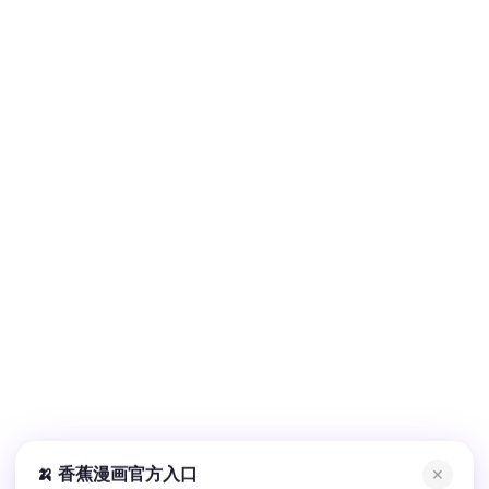
🍌 香蕉漫画官方入口
✕