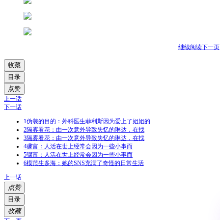
继续阅读下一页
收藏
目录
点赞
上一话
下一话
1
伪装的目的：外科医生菲利斯因为爱上了姐姐的
2
隔雾看花：由一次意外导致失忆的琳达，在找
3
隔雾看花：由一次意外导致失忆的琳达，在找
4
骤富：人活在世上经常会因为一些小事而
5
骤富：人活在世上经常会因为一些小事而
6
模范生多海：她的SNS充满了奇怪的日常生活
上一话
点赞
目录
收藏