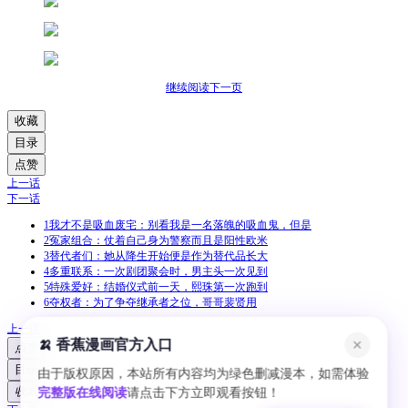
继续阅读下一页
收藏
目录
点赞
上一话
下一话
1
我才不是吸血废宅：别看我是一名落魄的吸血鬼，但是
2
冤家组合：仗着自己身为警察而且是阳性欧米
3
替代者们：她从降生开始便是作为替代品长大
4
多重联系：一次剧团聚会时，男主头一次见到
5
特殊爱好：结婚仪式前一天，熙珠第一次跑到
6
夺权者：为了争夺继承者之位，哥哥裴贤用
上一话
🍌 香蕉漫画官方入口
✕
点赞
目录
由于版权原因，本站所有内容均为绿色删减漫本，如需体验
收藏
完整版在线阅读
请点击下方立即观看按钮！